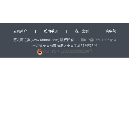
公司简介
|
帮助手册
|
客户案例
|
商学院
河北商之翼(www.68mall.com) 版权所有
冀ICP备07501206号-4
河北省秦皇岛市海港区秦皇半岛51号楼3层
冀公网安备 13030202002106号