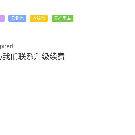
P
云物流
收银狗
云产品库
ired...
与我们联系升级续费